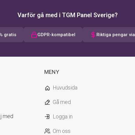
Varför gå med i TGM Panel Sverige?
% gratis
GDPR-kompatibel
Riktiga pengar vi
MENY
Huvudsida
Gå med
s
lj med
Logga in
Om oss